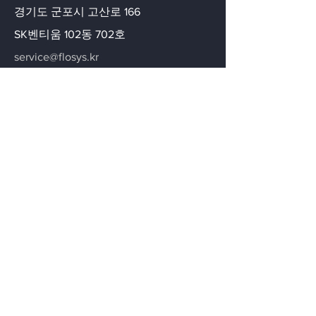
​경기도 군포시 고산로 166
SK벤티움 102동 702호
service@flosys.kr
070-5143-0489
문의하기
이메일을 등록하세요
이메일을 등록하시면 최신의 솔루션 정
보와 새로운 솔루션 그리고 새로운 제품
에 대한 정보를 보내 드립니다.
이메일