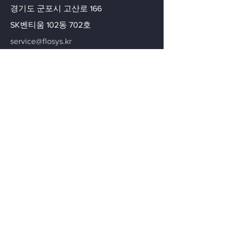
​경기도 군포시 고산로 166
SK벤티움 102동 702호
service@flosys.kr
070-5143-0489
문의하기
이메일을 등록하세요
이메일을 등록하시면 최신의 솔루션 정
보와 새로운 솔루션 그리고 새로운 제품
에 대한 정보를 보내 드립니다.
이메일