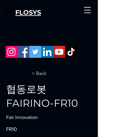
FLOSYS
< Back
협동로봇
FAIRINO-FR10
Fair Innovation
FR10